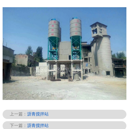
上一篇：
沥青搅拌站
下一篇：
沥青搅拌站