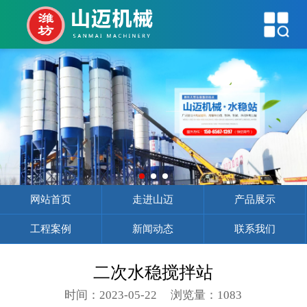
网站首页
走进山迈
产品展示
工程案例
新闻动态
联系我们
网站首页
走进山迈
产品展示
工程案例
新闻动态
联系我们
二次水稳搅拌站
时间：2023-05-22
浏览量：1083